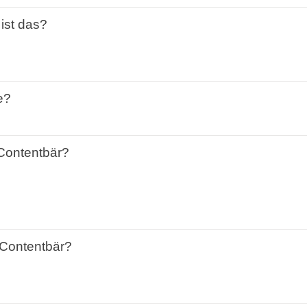
ist
das?
e?
Contentbär
?
Contentbär
?