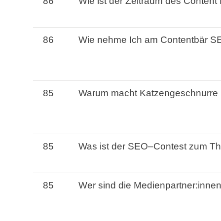
86
Wie
ist
der Zeitraum des
Content 
86
Wie
nehme
Ich
am
Contentbär
S
85
Warum
macht
Katzengeschnurre 
85
Was
ist
der
SEO
–
Contest
zum T
85
Wer
sind
die Medienpartner:inne