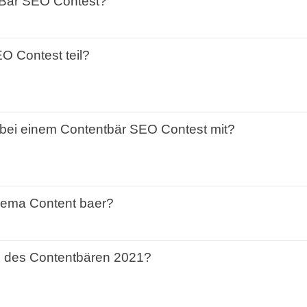
Bär
SEO
Contest
?
EO
Contest
teil?
bei einem
Contentbär
SEO
Contest
mit
?
hema
Content baer
?
n des
Contentbären
2021
?