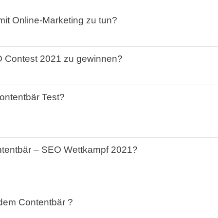
mit
Online-
Marketing
zu
tun
?
O
Contest
2021
zu
gewinnen
?
ontentbär
Test
?
tentbär
–
SEO
Wettkampf
2021
?
 dem
Contentbär
?