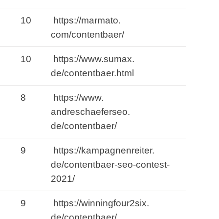
10
https://marmato.
com/contentbaer/
10
https://www.
sumax.
de/contentbaer.
html
8
https://www.
andreschaeferseo.
de/contentbaer/
9
https://kampagnenreiter.
de/contentbaer-seo-contest-
2021/
9
https://winningfour2six.
de/contentbaer/