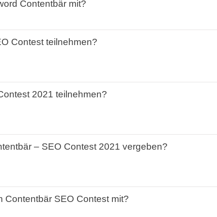
word
Contentbär
mit
?
EO
Contest
teilnehmen
?
Contest
2021
teilnehmen
?
tentbär
–
SEO
Contest
2021
vergeben
?
m
Contentbär
SEO
Contest
mit
?