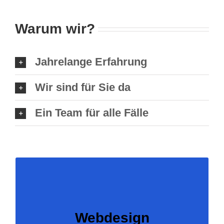
Warum wir?
Jahrelange Erfahrung
Wir sind für Sie da
Ein Team für alle Fälle
INTERNETSEITEN DESIGN UND
HOMEPAGE GESTALTUNG
Wir sind Ihr Anbieter für professionelle
Webdesign