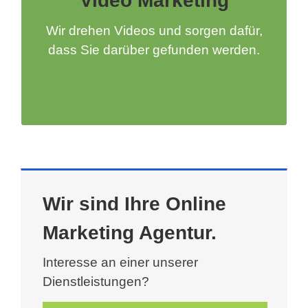
Video Marketing
Google ist Youtube, Youtube ist Google
– Videos gehören heutzutage einfach
Wir drehen Videos und sorgen dafür,
zum Online Marketing Mix dazu. Wir
dass Sie darüber gefunden werden.
produzieren für Sie Videos aller Art und
veröffentlichen sie so, dass sie Ihnen
Besucher bringen.
Wir sind Ihre Online
Marketing Agentur.
Interesse an einer unserer
Dienstleistungen?