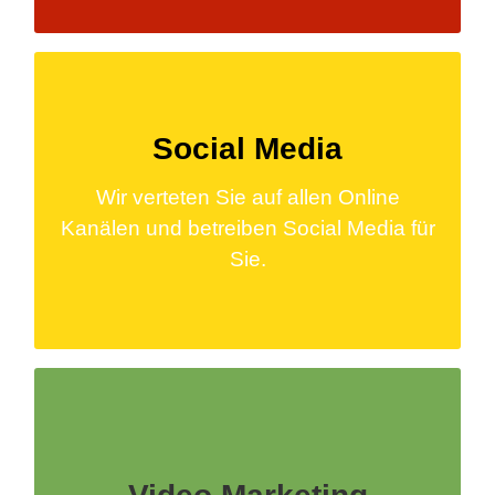
FACEBOOK & TWITTER
MARKETING
Social Media
Wir erstellen für Sie auf allen wichtigen
Wir verteten Sie auf allen Online
Social Media Plattformen Profile und
Kanälen und betreiben Social Media für
veröffentlich dort regelmäßig News und
Sie.
Informationen für Sie, damit Sie auch
darüber gefunden werden.
YOUTUBE SEO & VIDEO
PRODUKTION