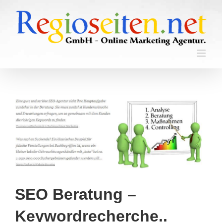
Skip
to
content
SEO Beratung –
Keywordrecherche..