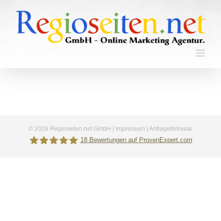
Skip
to
content
©
2026 Regioseiten.net GmbH |
Impressum
|
Anfrageformular
18
Bewertungen auf ProvenExpert.com
Gefunden.net